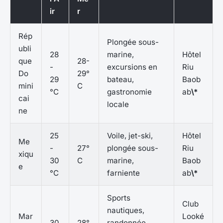
ir
r
Rép
Plongée sous-
ubli
28
marine,
Hôtel
que
28-
-
excursions en
Riu
Do
29°
29
bateau,
Baob
mini
C
°C
gastronomie
ab
\*
cai
locale
ne
25
Voile, jet-ski,
Hôtel
Me
-
27°
plongée sous-
Riu
xiqu
30
C
marine,
Baob
e
°C
farniente
ab
\*
Sports
Club
nautiques,
Mar
Looké
30
28°
randonnée,