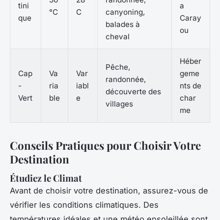
tini
a
°C
C
canyoning,
que
Caray
balades à
ou
cheval
Héber
Pêche,
Cap
Va
Var
geme
randonnée,
-
ria
iabl
nts de
découverte des
Vert
ble
e
char
villages
me
Conseils Pratiques pour Choisir Votre
Destination
Étudiez le Climat
Avant de choisir votre destination, assurez-vous de
vérifier les conditions climatiques. Des
températures idéales et une météo ensoleillée sont