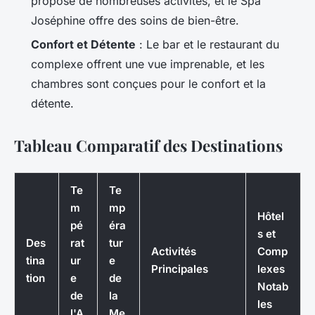
propose de nombreuses activités, et le Spa
Joséphine offre des soins de bien-être.
Confort et Détente
: Le bar et le restaurant du
complexe offrent une vue imprenable, et les
chambres sont conçues pour le confort et la
détente.
Tableau Comparatif des Destinations
Te
Te
m
mp
Hôtel
pé
éra
s et
Des
rat
tur
Activités
Comp
tina
ur
e
Principales
lexes
tion
e
de
Notab
de
la
les
l'A
Me