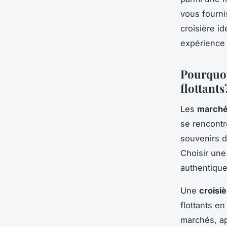
vous fourni
croisière i
expérience 
Pourquoi
flottants
Les
marchés
se rencontr
souvenirs d
Choisir une
authentique
Une
croisi
flottants e
marchés, ap