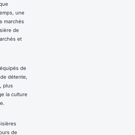
 que
 temps, une
es marchés
isière de
marchés et
t équipés de
 de détente,
, plus
e la culture
e.
oisières
ours de