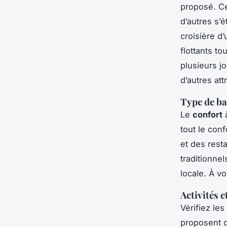
proposé. Ce
d’autres s’
croisière d
flottants to
plusieurs j
d’autres att
Type de ba
Le
confort
à
tout le con
et des resta
traditionnel
locale. À v
Activités e
Vérifiez les
proposent d