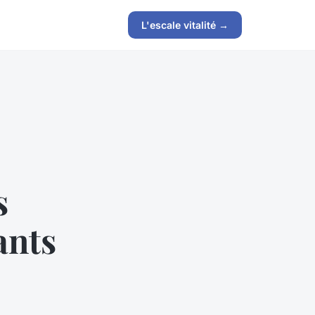
L'escale vitalité →
s
ants