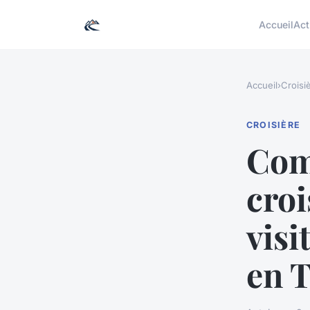
Accueil
Act
Accueil
›
Croisi
CROISIÈRE
Com
croi
visi
en 