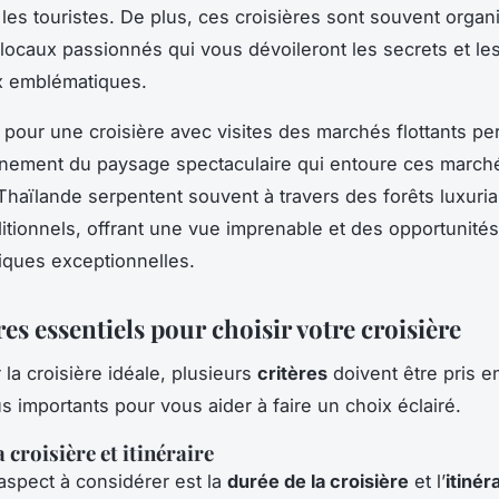
 les touristes. De plus, ces croisières sont souvent organ
locaux passionnés qui vous dévoileront les secrets et les
x emblématiques.
r pour une croisière avec visites des marchés flottants p
einement du paysage spectaculaire qui entoure ces march
 Thaïlande serpentent souvent à travers des forêts luxuri
aditionnels, offrant une vue imprenable et des opportunités
ques exceptionnelles.
res essentiels pour choisir votre croisière
 la croisière idéale, plusieurs
critères
doivent être pris e
us importants pour vous aider à faire un choix éclairé.
 croisière et itinéraire
aspect à considérer est la
durée de la croisière
et l’
itinér