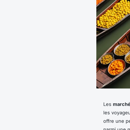
Les
marchés
les voyageu
offre une p
parmi une m