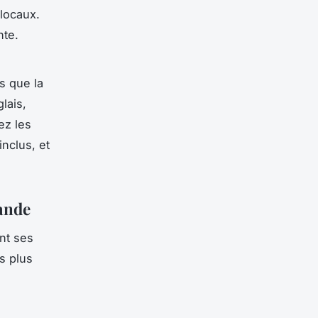
 locaux.
nte.
s que la
lais,
ez les
inclus, et
lande
nt ses
s plus