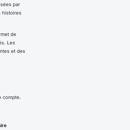
isées par
 histoires
ermet de
és. Les
antes et des
n compte.
aire