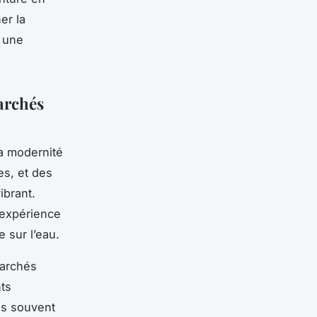
er la
s une
archés
la modernité
es, et des
ibrant.
 expérience
 sur l’eau.
marchés
nts
és souvent