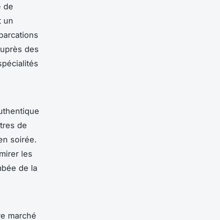
e de
t un
barcations
auprès des
spécialités
uthentique
tres de
en soirée.
mirer les
mbée de la
tre marché