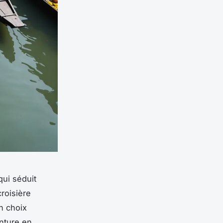
ui séduit
roisière
n choix
enture en