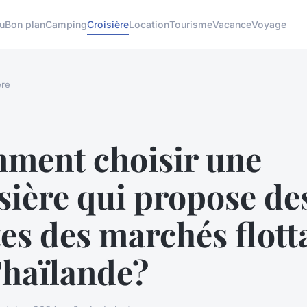
u
Bon plan
Camping
Croisière
Location
Tourisme
Vacance
Voyage
ère
ment choisir une
sière qui propose de
tes des marchés flott
Thaïlande?