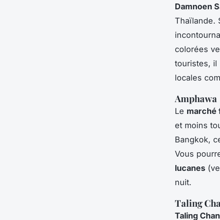
Damnoen S
Thaïlande. 
incontourn
colorées ve
touristes, 
locales co
Amphawa
Le
marché 
et moins to
Bangkok, ce
Vous pourre
lucanes
(ve
nuit.
Taling Ch
Taling Chan