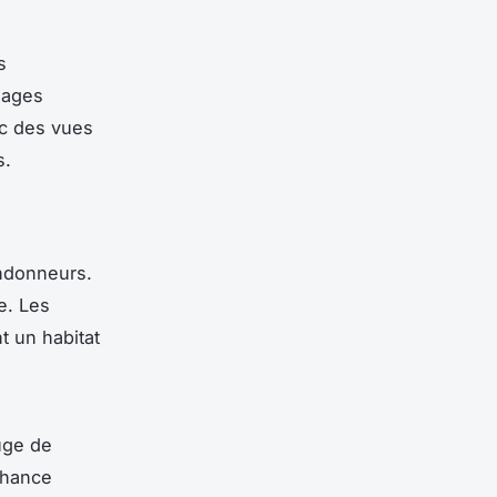
s
sages
ec des vues
s.
andonneurs.
e. Les
t un habitat
uge de
chance