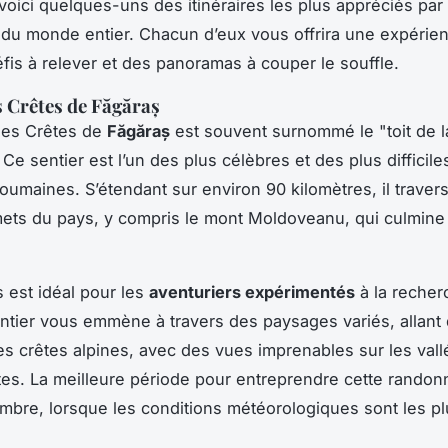
voici quelques-uns des itinéraires les plus appréciés par 
 du monde entier. Chacun d’eux vous offrira une expérie
fis à relever et des panoramas à couper le souffle.
s Crêtes de Făgăraș
des Crêtes de
Făgăraș
est souvent surnommé le "toit de l
Ce sentier est l’un des plus célèbres et des plus difficile
oumaines. S’étendant sur environ 90 kilomètres, il travers
ets du pays, y compris le mont Moldoveanu, qui culmine
 est idéal pour les
aventuriers expérimentés
à la recher
entier vous emmène à travers des paysages variés, allant 
s crêtes alpines, avec des vues imprenables sur les vall
es. La meilleure période pour entreprendre cette randon
embre, lorsque les conditions météorologiques sont les p