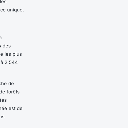
les
nce unique,
a
s des
e les plus
 à 2 544
che de
de forêts
ées
née est de
lus