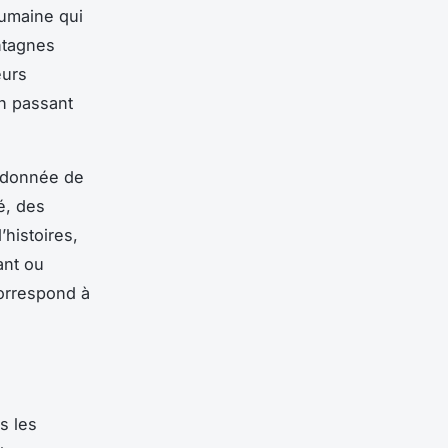
oumaine qui
ntagnes
eurs
en passant
ndonnée de
é, des
’histoires,
ant ou
orrespond à
s les