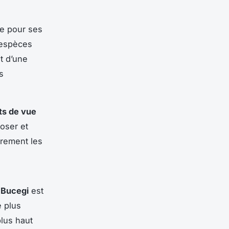
re pour ses
 espèces
t d’une
s
ts de vue
oser et
èrement les
s
Bucegi
est
e plus
lus haut