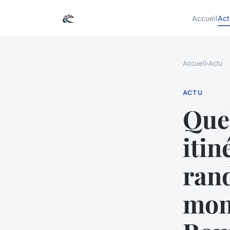
Accueil
Act
Accueil
›
Actu
ACTU
Quel
itin
ran
mon