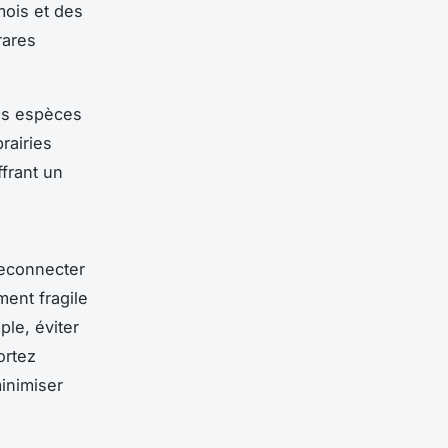
mois et des
rares
des espèces
rairies
frant un
reconnecter
ment fragile
le, éviter
ortez
inimiser