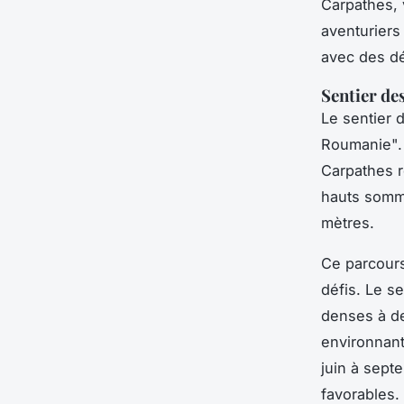
Carpathes, 
aventuriers
avec des dé
Sentier de
Le sentier 
Roumanie". 
Carpathes r
hauts somm
mètres.
Ce parcours
défis. Le s
denses à de
environnant
juin à sept
favorables.