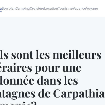
u
Bon plan
Camping
Croisière
Location
Tourisme
Vacance
Voyage
s sont les meilleurs
éraires pour une
donnée dans les
tagnes de Carpathia