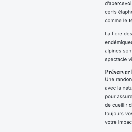
d’apercevo
cerfs élaph
comme le tét
La flore de
endémiques 
alpines son
spectacle v
Préserver 
Une randon
avec la natu
pour assur
de cueillir 
toujours vo
votre impac