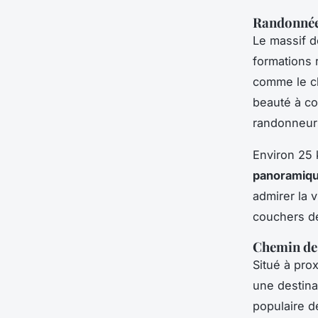
Randonnée 
Le massif 
formations 
comme le ch
beauté à co
randonneurs
Environ 25 
panoramiq
admirer la 
couchers de
Chemin de
Situé à prox
une destina
populaire d