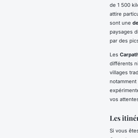
de 1 500 ki
attire part
sont une
de
paysages di
par des pic
Les
Carpat
différents 
villages tra
notamment 
expérimenté
vos attente
Les itin
Si vous ête