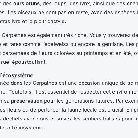
ir des
ours bruns
, des loups, des lynx, ainsi que des cha
es. Les oiseaux ne sont pas en reste, avec des espèces 
ras lyre et le pic tridactyle.
s Carpathes est également très riche. Vous y trouverez 
et rares comme l’edelweiss ou encore la gentiane. Les p
t parsemées de fleurs colorées au printemps et en été, of
isuel époustouflant.
l’écosystème
née dans les Carpathes est une occasion unique de se 
re. Toutefois, il est essentiel de respecter cet environne
er sa
préservation
pour les générations futures. Par exemp
des fleurs ou de perturber la faune locale est crucial. Emp
s déchets avec vous et suivez les sentiers balisés pour m
t sur l’écosystème.