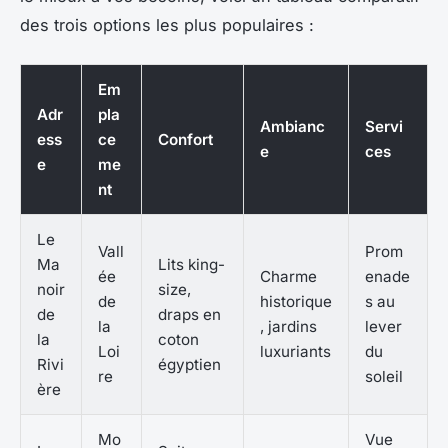
des trois options les plus populaires :
Em
Adr
pla
Ambianc
Servi
ess
ce
Confort
e
ces
e
me
nt
Le
Vall
Prom
Ma
Lits king-
ée
Charme
enade
noir
size,
de
historique
s au
de
draps en
la
, jardins
lever
la
coton
Loi
luxuriants
du
Rivi
égyptien
re
soleil
ère
Mo
Vue